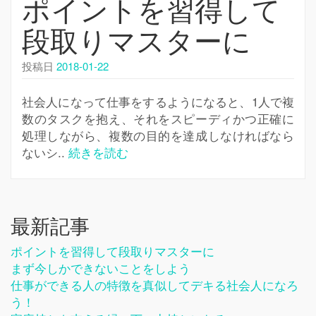
ポイントを習得して
シ
ョ
段取りマスターに
ン
を
投稿日
2018-01-22
切
り
社会人になって仕事をするようになると、1人で複
替
数のタスクを抱え、それをスピーディかつ正確に
え
処理しながら、複数の目的を達成しなければなら
ないシ..
続きを読む
最新記事
ポイントを習得して段取りマスターに
まず今しかできないことをしよう
仕事ができる人の特徴を真似してデキる社会人になろ
う！